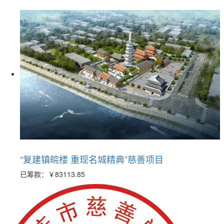
“复建镇皖楼 重现名城精典”慈善项目
已筹款：
￥83113.85